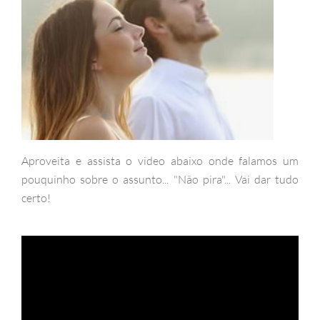
Aproveita e assista o video abaixo onde falamos um
pouquinho sobre o assunto... "Não pira"... Vai dar tudo
certo!