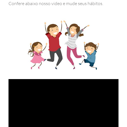
Confere abaixo nosso video e mude seus hábitos.