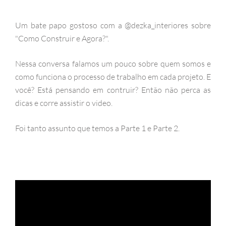
Um bate papo gostoso com a @dezka_interiores sobre
"Como Construir e Agora?".
Nessa conversa falamos um pouco sobre quem somos e
como funciona o processo de trabalho em cada projeto. E
você? Está pensando em contruir? Então não perca as
dicas e corre assistir o video.
Foi tanto assunto que temos a Parte 1 e Parte 2.