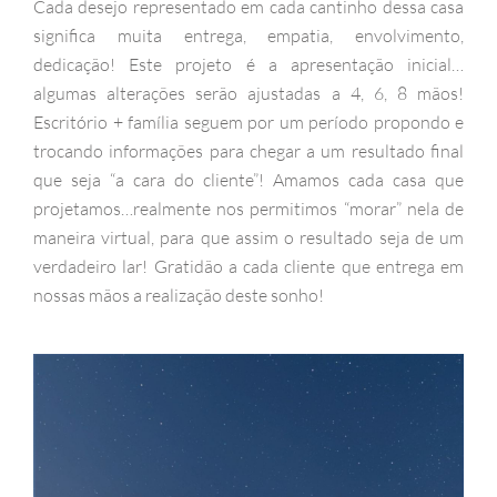
Cada desejo representado em cada cantinho dessa casa
significa muita entrega, empatia, envolvimento,
dedicação! Este projeto é a apresentação inicial…
algumas alterações serão ajustadas a 4, 6, 8 mãos!
Escritório + família seguem por um período propondo e
trocando informações para chegar a um resultado final
que seja “a cara do cliente”! Amamos cada casa que
projetamos…realmente nos permitimos “morar” nela de
maneira virtual, para que assim o resultado seja de um
verdadeiro lar! Gratidão a cada cliente que entrega em
nossas mãos a realização deste sonho!