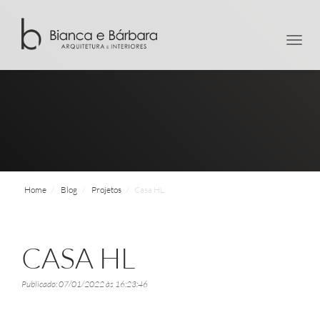
men
Home
Blog
Projetos
Casa HL
CASA HL
Publicado: 07/01/2022 às 16:23:46