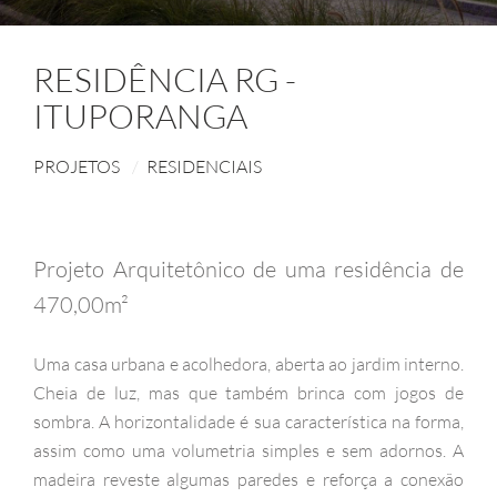
RESIDÊNCIA RG -
ITUPORANGA
PROJETOS
RESIDENCIAIS
Projeto Arquitetônico de uma residência de
470,00m²
Uma casa urbana e acolhedora, aberta ao jardim interno.
Cheia de luz, mas que também brinca com jogos de
sombra. A horizontalidade é sua característica na forma,
assim como uma volumetria simples e sem adornos. A
madeira reveste algumas paredes e reforça a conexão